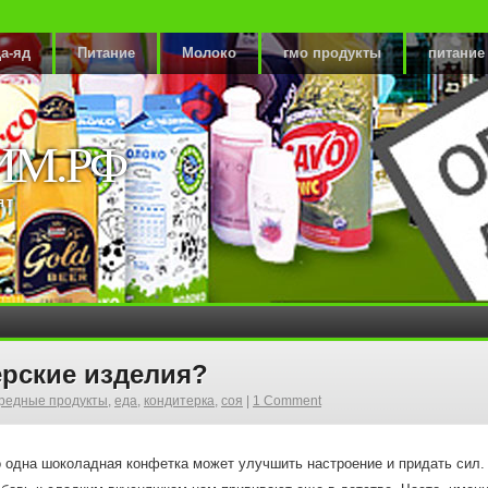
а-яд
Питание
Молоко
гмо продукты
питание
ИМ.РФ
ят
рские изделия?
редные продукты
,
еда
,
кондитерка
,
соя
|
1 Comment
 одна шоколадная конфетка может улучшить настроение и придать сил. 