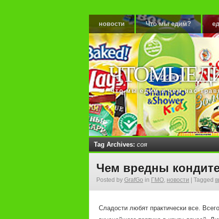
новости
Что мы едим?
ед
ЧТОМЫЕД
что мы едим и чем нас трав
Tag Archives:
соя
Чем вредны кондите
Posted by
GrafGo
in
ГМО
,
новости
|
Tagged
в
Сладости любят практически все. Всего