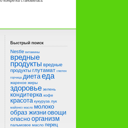
но конфетка становилась
Быстрый поиск
Nestle
витамины
вредные
продукты
вредные
глутамат
продукты
глютен
еда
диета
горчица
жареное
жиры
здоровье
зелень
кондитерка
кофе
красота
кукуруза
лук
молоко
майонез
масло
образ жизни
овощи
организм
опасно
перец
пальмовое масло