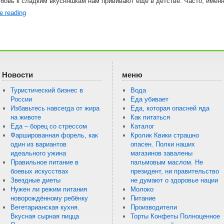
юбовь к сладким вкусняшкам нам прививают еще в детстве. Часто, имен
e reading
Новости
меню
Туристический бизнес в
Вода
России
Еда убивает
Избавьтесь навсегда от жира
Еда, которая опасней яда
на животе
Как питаться
Еда – борец со стрессом
Каталог
Фаршированная форель, как
Кролик Квики страшно
один из вариантов
опасен. Полки наших
идеального ужина
магазинов завалены
Правильное питание в
пальмовым маслом. Не
боевых искусствах
президент, ни правительство
Звездные диеты
не думают о здоровье нации
Нужен ли режим питания
Молоко
новорождённому ребёнку
Питание
Вегетарианская кухня.
Производители
Вкусная сырная пицца
Торты Конфеты Полноценное