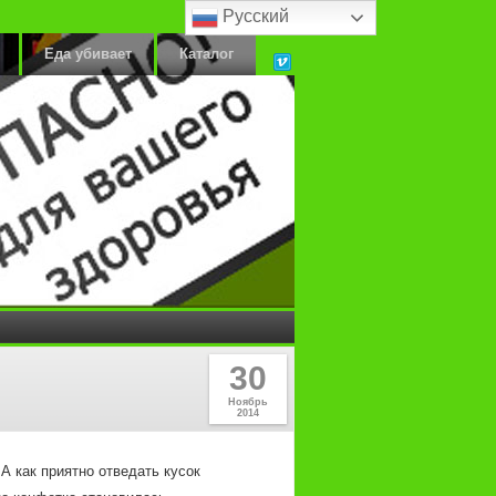
Русский
Еда убивает
Каталог
30
Ноябрь
2014
А как приятно отведать кусок