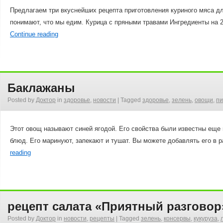
Предлагаем три вкуснейших рецепта приготовления куриного мяса д
понимают, что мы едим. Курица с пряными травами Ингредиенты на 2
Continue reading
Баклажаны
Posted by
Доктор
in
здоровье
,
новости
|
Tagged
здоровье
,
зелень
,
овощи
,
пи
Этот овощ называют синей ягодой. Его свойства были известны еще 
блюд. Его маринуют, запекают и тушат. Вы можете добавлять его в 
reading
рецепт салата «Приятный разговор
Posted by
Доктор
in
новости
,
рецепты
|
Tagged
зелень
,
консервы
,
кукуруза
,