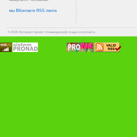
мы ВКонтакте
RSS лента
© 2026 Интернет-проект
чтомыедим.рф
создан в pronad.ru