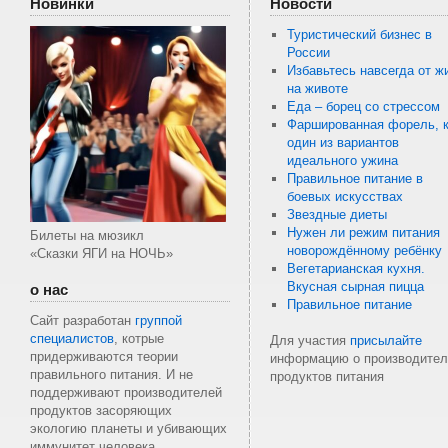
Новинки
Новости
Туристический бизнес в
России
Избавьтесь навсегда от ж
на животе
Еда – борец со стрессом
Фаршированная форель, к
один из вариантов
идеального ужина
Правильное питание в
боевых искусствах
Звездные диеты
Нужен ли режим питания
Билеты на мюзикл
новорождённому ребёнку
«Сказки ЯГИ на НОЧЬ»
Вегетарианская кухня.
Вкусная сырная пицца
о нас
Правильное питание
Сайт разработан
группой
специалистов
, котрые
Для участия
присылайте
придерживаются теории
информацию о производител
правильного питания. И не
продуктов питания
поддерживают производителей
продуктов засоряющих
экологию планеты и убивающих
иммунитет человека .