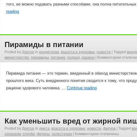
того, ее можно подавать разными способами, она полна питательны
reading
Пирамиды в питании
Posted by
Доктор
in
кондитерка
,
красота и здоровье
,
новости
|
Tagged
вред
министерство
,
пирамиды
,
питание
,
подход
,
рацион
|
Комментарии
отключе
Пирамида питания — это термин, введенный в обиход министерством
прошлого века. Суть внедренного понятия сводится к тому, что пр
рационе здорового человека. …
Continue reading
Как уменьшить вред от жирной пи
Posted by
Доктор
in
диета
,
красота и здоровье
,
новости
,
фигура
|
Tagged
вр
организм
,
отруби
,
фрукты
,
холестерин
|
Комментарии
отключены