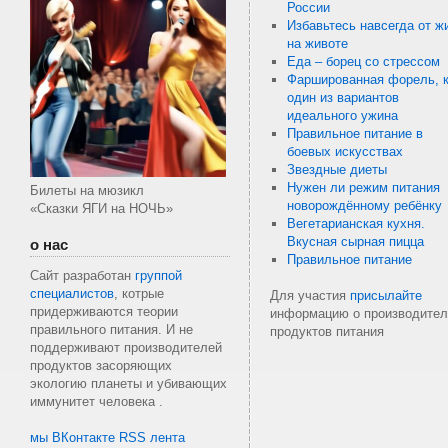
России
Избавьтесь навсегда от ж
на животе
Еда – борец со стрессом
Фаршированная форель, к
один из вариантов
идеального ужина
Правильное питание в
боевых искусствах
Звездные диеты
Нужен ли режим питания
Билеты на мюзикл
новорождённому ребёнку
«Сказки ЯГИ на НОЧЬ»
Вегетарианская кухня.
Вкусная сырная пицца
о нас
Правильное питание
Сайт разработан
группой
специалистов
, котрые
Для участия
присылайте
придерживаются теории
информацию о производител
правильного питания. И не
продуктов питания
поддерживают производителей
продуктов засоряющих
экологию планеты и убивающих
иммунитет человека .
мы ВКонтакте
RSS лента