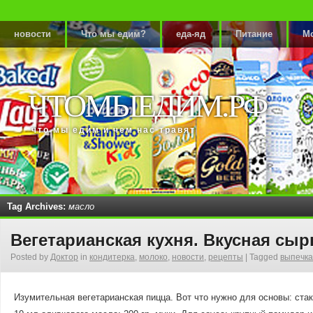
новости
Что мы едим?
еда-яд
Питание
М
ЧТОМЫЕДИМ.РФ
что мы едим и чем нас травят
Tag Archives:
масло
Вегетарианская кухня. Вкусная сыр
Posted by
Доктор
in
кондитерка
,
молоко
,
новости
,
рецепты
|
Tagged
выпечка
Изумительная вегетарианская пицца. Вот что нужно для основы: стак