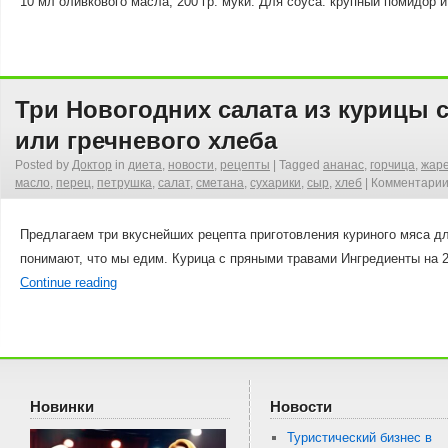
10 мл оливкового масла; 200 гр. муки. Для соуса: крупный помидор 
Три Новогодних салата из курицы 
или гречневого хлеба
Posted by
Доктор
in
диета
,
новости
,
рецепты
|
Tagged
ананас
,
горчица
,
жар
масло
,
перец
,
петрушка
,
салат
,
сметана
,
сухарики
,
сыр
,
хлеб
|
Комментари
Предлагаем три вкуснейших рецепта приготовления куриного мяса д
понимают, что мы едим. Курица с пряными травами Ингредиенты на 2
Continue reading
Новинки
Новости
Туристический бизнес в