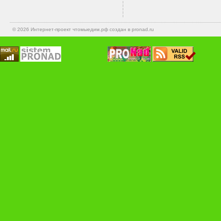
© 2026 Интернет-проект
чтомыедим.рф
создан в pronad.ru