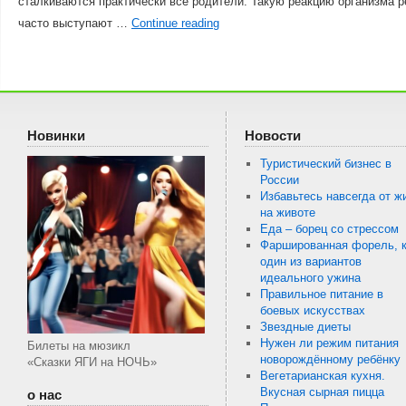
сталкиваются практически все родители. Такую реакцию организма р
часто выступают …
Continue reading
Новинки
Новости
Туристический бизнес в
России
Избавьтесь навсегда от ж
на животе
Еда – борец со стрессом
Фаршированная форель, к
один из вариантов
идеального ужина
Правильное питание в
боевых искусствах
Звездные диеты
Нужен ли режим питания
Билеты на мюзикл
новорождённому ребёнку
«Сказки ЯГИ на НОЧЬ»
Вегетарианская кухня.
Вкусная сырная пицца
о нас