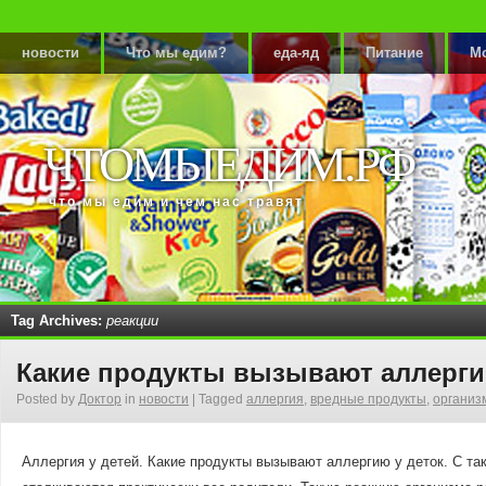
новости
Что мы едим?
еда-яд
Питание
М
ЧТОМЫЕДИМ.РФ
что мы едим и чем нас травят
Tag Archives:
реакции
Какие продукты вызывают аллерги
Posted by
Доктор
in
новости
|
Tagged
аллергия
,
вредные продукты
,
организ
Аллергия у детей. Какие продукты вызывают аллергию у деток. С та