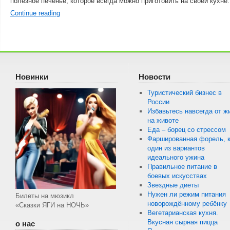
полезное печенье, которое всегда можно приготовить на своей кухн
Continue reading
Новинки
Новости
Туристический бизнес в
России
Избавьтесь навсегда от ж
на животе
Еда – борец со стрессом
Фаршированная форель, к
один из вариантов
идеального ужина
Правильное питание в
боевых искусствах
Звездные диеты
Нужен ли режим питания
Билеты на мюзикл
новорождённому ребёнку
«Сказки ЯГИ на НОЧЬ»
Вегетарианская кухня.
Вкусная сырная пицца
о нас