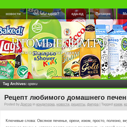
новости
Что мы едим?
еда-яд
Питание
М
ЧТОМЫЕДИМ.РФ
что мы едим и чем нас травят
Tag Archives:
орехи
Рецепт любимого домашнего печен
Posted by
Доктор
in
кондитерка
,
новости
,
рецепты
,
фигура
|
Tagged
изюм
,
к
Ключевые слова: Овсяное печенье, орехи, изюм, просто, полезно, вк