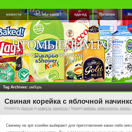
новости
Что мы едим?
еда-яд
Питание
М
ЧТОМЫЕДИМ.РФ
что мы едим и чем нас травят
Tag Archives:
имбирь
Свиная корейка с яблочной начинк
Posted by
Доктор
in
новости
,
рецепты
|
Tagged
имбирь
,
компоненты
,
перец
,
Свинину не зря хозяйки выбирают для приготовления каких-либо мяс