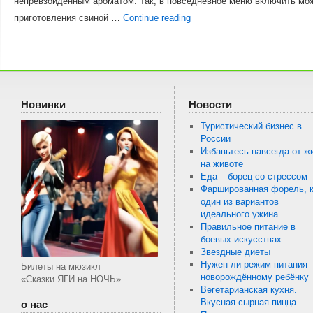
непревзойденным ароматом. Так, в повседневное меню включить мож
приготовления свиной …
Continue reading
Новинки
Новости
Туристический бизнес в
России
Избавьтесь навсегда от ж
на животе
Еда – борец со стрессом
Фаршированная форель, к
один из вариантов
идеального ужина
Правильное питание в
боевых искусствах
Звездные диеты
Нужен ли режим питания
Билеты на мюзикл
новорождённому ребёнку
«Сказки ЯГИ на НОЧЬ»
Вегетарианская кухня.
Вкусная сырная пицца
о нас