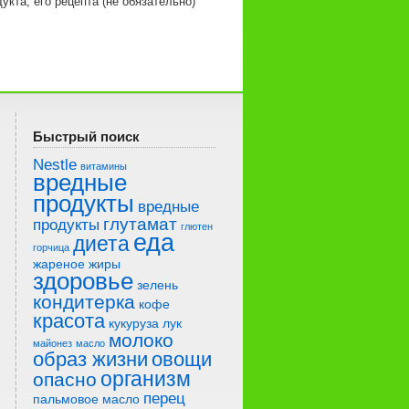
кта, его рецепта (не обязательно)
Быстрый поиск
Nestle
витамины
вредные
продукты
вредные
глутамат
продукты
глютен
еда
диета
горчица
жареное
жиры
здоровье
зелень
кондитерка
кофе
красота
кукуруза
лук
молоко
майонез
масло
образ жизни
овощи
организм
опасно
перец
пальмовое масло