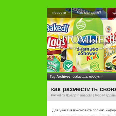
новости
Что мы едим?
ед
ЧТОМЫЕД
что мы едим и чем нас трав
Tag Archives:
добавить продукт
как разместить св
Posted by
Доктор
in
новости
|
Tagged
добави
Для участия присылайте полную информ