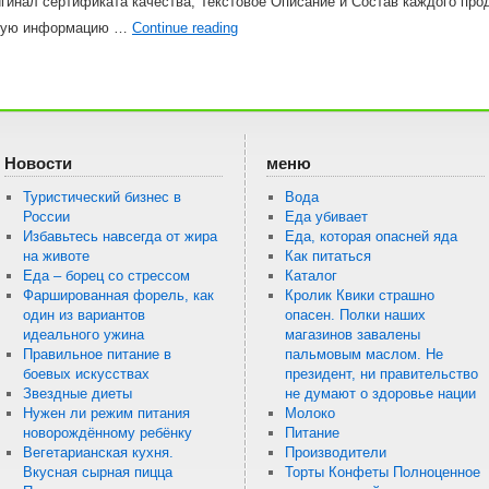
игинал сертификата качества, Текстовое Описание и Состав каждого проду
нную информацию …
Continue reading
Новости
меню
Туристический бизнес в
Вода
России
Еда убивает
Избавьтесь навсегда от жира
Еда, которая опасней яда
на животе
Как питаться
Еда – борец со стрессом
Каталог
Фаршированная форель, как
Кролик Квики страшно
один из вариантов
опасен. Полки наших
идеального ужина
магазинов завалены
Правильное питание в
пальмовым маслом. Не
боевых искусствах
президент, ни правительство
Звездные диеты
не думают о здоровье нации
Нужен ли режим питания
Молоко
новорождённому ребёнку
Питание
Вегетарианская кухня.
Производители
Вкусная сырная пицца
Торты Конфеты Полноценное