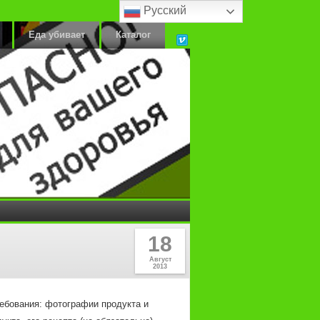
Русский
Еда убивает
Каталог
18
Август
2013
ребования: фотографии продукта и