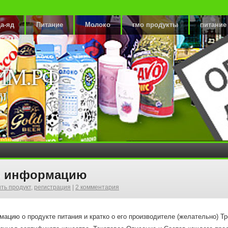
а-яд
Питание
Молоко
гмо продукты
питание
ИМ.РФ
ят
ою информацию
ть продукт
,
регистрация
|
2 комментария
ацию о продукте питания и кратко о его производителе (желательно) Т