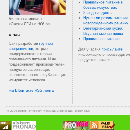
Правильное питание в
боевых искусствах
Звездные диеты
Нужен ли режим питания
Билеты на мюзикл
новорождённому ребёнку
«Сказки ЯГИ на НОЧЬ»
Вегетарианская кухня.
Вкусная сырная пицца
о нас
Правильное питание
Сайт разработан
группой
специалистов
, котрые
Для участия
присылайте
придерживаются теории
информацию о производител
правильного питания. И не
продуктов питания
поддерживают производителей
продуктов засоряющих
экологию планеты и убивающих
иммунитет человека .
мы ВКонтакте
RSS лента
© 2026 Интернет-проект
чтомыедим.рф
создан в pronad.ru