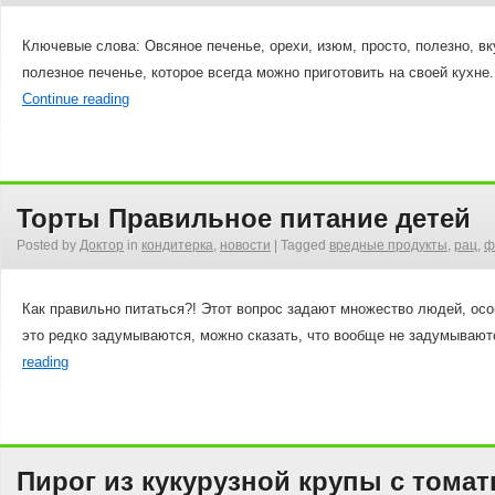
Ключевые слова: Овсяное печенье, орехи, изюм, просто, полезно, вк
полезное печенье, которое всегда можно приготовить на своей кухн
Continue reading
Торты Правильное питание детей
Posted by
Доктор
in
кондитерка
,
новости
|
Tagged
вредные продукты
,
рац
,
ф
Как правильно питаться?! Этот вопрос задают множество людей, осо
это редко задумываются, можно сказать, что вообще не задумывают
reading
Пирог из кукурузной крупы с тома