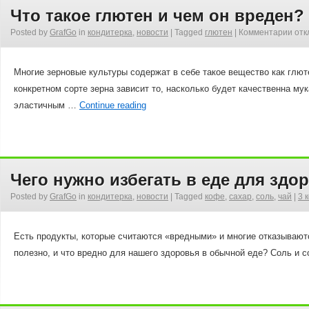
Что такое глютен и чем он вреден?
Posted by
GrafGo
in
кондитерка
,
новости
|
Tagged
глютен
|
Комментарии
отк
Многие зерновые культуры содержат в себе такое вещество как глют
конкретном сорте зерна зависит то, насколько будет качественна му
эластичным …
Continue reading
Чего нужно избегать в еде для здо
Posted by
GrafGo
in
кондитерка
,
новости
|
Tagged
кофе
,
сахар
,
соль
,
чай
|
3 
Есть продукты, которые считаются «вредными» и многие отказываются
полезно, и что вредно для нашего здоровья в обычной еде? Соль и