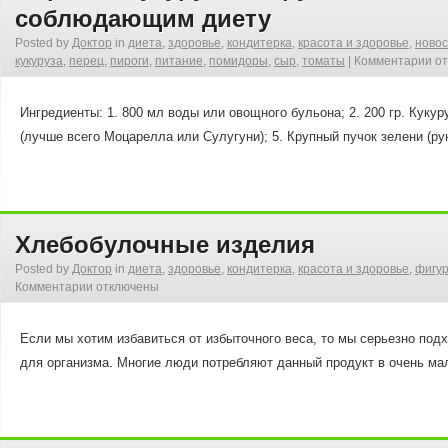
соблюдающим диету
Posted by
Доктор
in
диета
,
здоровье
,
кондитерка
,
красота и здоровье
,
новос
кукуруза
,
перец
,
пироги
,
питание
,
помидоры
,
сыр
,
томаты
|
Комментарии
от
Ингредиенты: 1. 800 мл воды или овощного бульона; 2. 200 гр. Кукур
(лучше всего Моцарелла или Сулугуни); 5. Крупный пучок зелени (рук
Хлебобулочные изделия
Posted by
Доктор
in
диета
,
здоровье
,
кондитерка
,
красота и здоровье
,
фигу
Комментарии
отключены
Если мы хотим избавиться от избыточного веса, то мы серьезно под
для организма. Многие люди потребляют данный продукт в очень ма