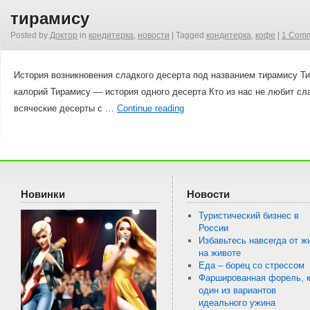
тирамису
Posted by
Доктор
in
кондитерка
,
новости
|
Tagged
кондитерка
,
кофе
|
1 Com
История возникновения сладкого десерта под названием тирамису 
калорий Тирамису — история одного десерта Кто из нас не любит с
всяческие десерты с …
Continue reading
Новинки
Новости
Туристический бизнес в
России
Избавьтесь навсегда от ж
на животе
Еда – борец со стрессом
Фаршированная форель, к
один из вариантов
идеального ужина