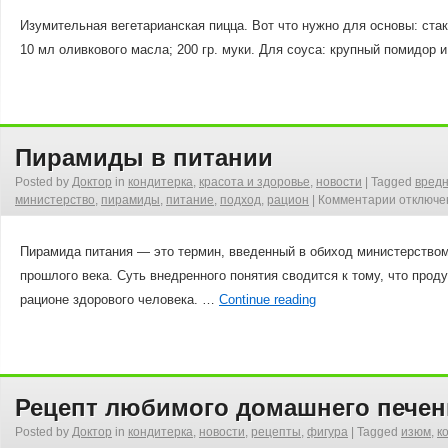
Изумительная вегетарианская пицца. Вот что нужно для основы: стак
10 мл оливкового масла; 200 гр. муки. Для соуса: крупный помидор 
Пирамиды в питании
Posted by
Доктор
in
кондитерка
,
красота и здоровье
,
новости
|
Tagged
вред
министерство
,
пирамиды
,
питание
,
подход
,
рацион
|
Комментарии
отключе
Пирамида питания — это термин, введенный в обиход министерством
прошлого века. Суть внедренного понятия сводится к тому, что пр
рационе здорового человека. …
Continue reading
Рецепт любимого домашнего печен
Posted by
Доктор
in
кондитерка
,
новости
,
рецепты
,
фигура
|
Tagged
изюм
,
к